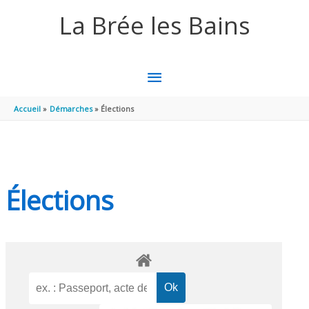
Aller au contenu
Aller au pied de page
La Brée les Bains
MENU
PRINCIPAL
Accueil
Démarches
Élections
Élections