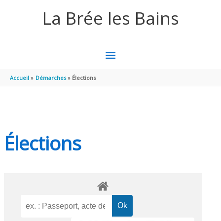
Aller au contenu
Aller au pied de page
La Brée les Bains
MENU
PRINCIPAL
Accueil
Démarches
Élections
Élections