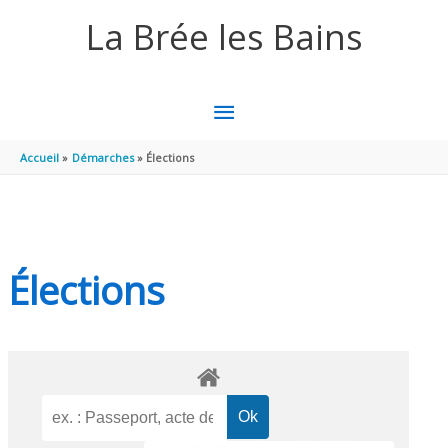
Aller au contenu
Aller au pied de page
La Brée les Bains
MENU
PRINCIPAL
Accueil
Démarches
Élections
Élections