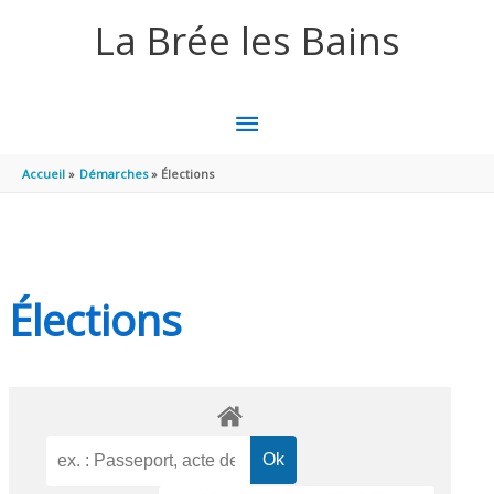
Aller au contenu
Aller au pied de page
La Brée les Bains
MENU
PRINCIPAL
Accueil
Démarches
Élections
Élections