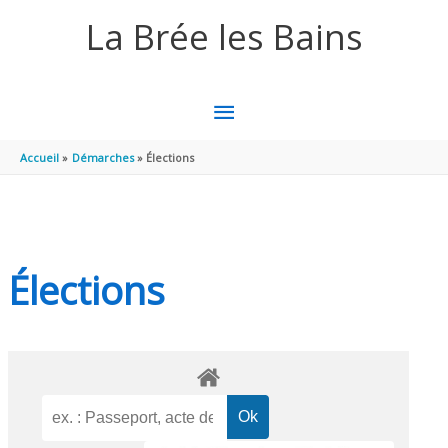
Aller au contenu
Aller au pied de page
La Brée les Bains
MENU
PRINCIPAL
Accueil
Démarches
Élections
Élections