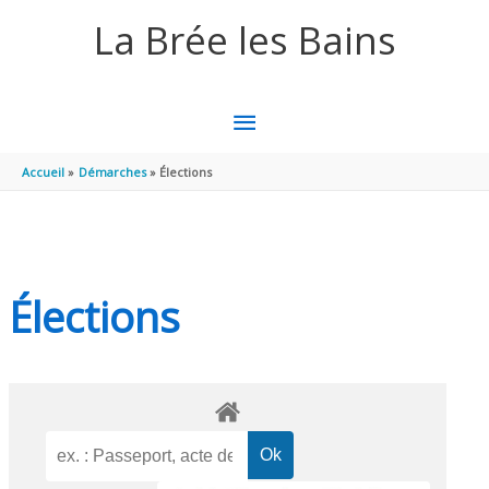
Aller au contenu
Aller au pied de page
La Brée les Bains
MENU
PRINCIPAL
Accueil
Démarches
Élections
Élections