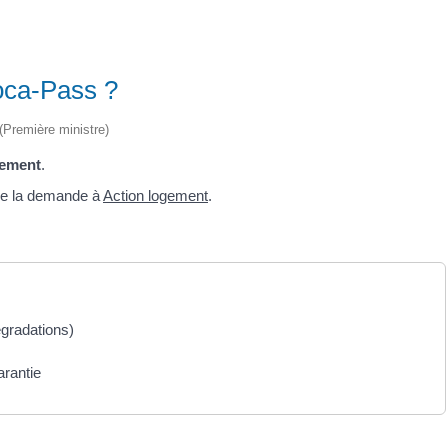
Loca-Pass ?
 (Première ministre)
gement
.
ire la demande à
Action logement
.
égradations)
arantie