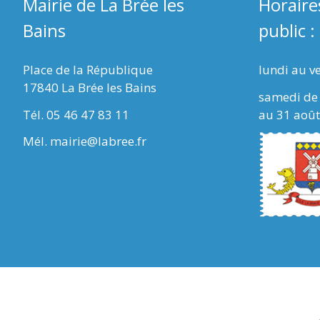
Mairie de La Brée les
Horaire
Bains
public :
Place de la République
lundi au v
17840 La Brée les Bains
samedi de 
Tél. 05 46 47 83 11
au 31 août
Mél. mairie@labree.fr