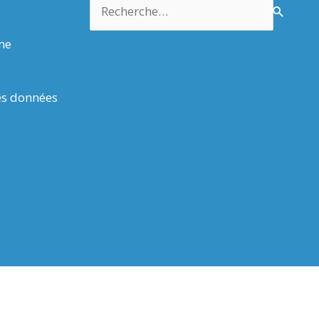
Rechercher :
rme
es données