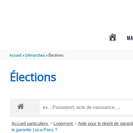
Aller au contenu
Aller au pied de page
MA
#3578
Accueil
Démarches
Élections
(PAS
Élections
DE
TITRE)
Accueil particuliers
>
Logement
>
Aide pour le dépôt de garant
la garantie Loca-Pass ?