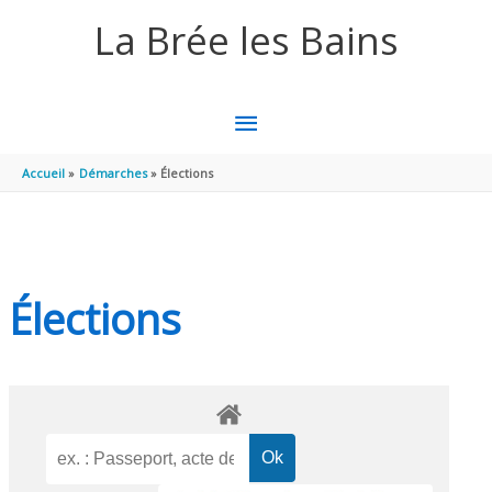
Aller au contenu
Aller au pied de page
La Brée les Bains
MENU
PRINCIPAL
Accueil
Démarches
Élections
Élections