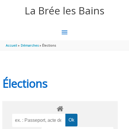
Aller au contenu
Aller au pied de page
La Brée les Bains
MENU
PRINCIPAL
Accueil
Démarches
Élections
Élections