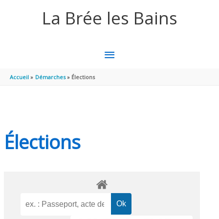
Aller au contenu
Aller au pied de page
La Brée les Bains
MENU
PRINCIPAL
Accueil
Démarches
Élections
Élections