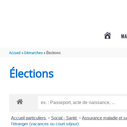
Aller au contenu
Aller au pied de page
MA
#3578
Accueil
Démarches
Élections
(PAS
Élections
DE
TITRE)
Accueil particuliers
>
Social - Santé
>
Assurance maladie et sa
l'étranger (vacances ou court séjour)