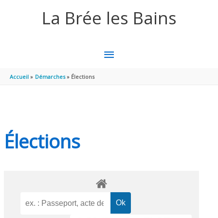
Aller au contenu
Aller au pied de page
La Brée les Bains
MENU
PRINCIPAL
Accueil
Démarches
Élections
Élections