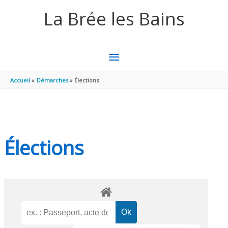
Aller au contenu
Aller au pied de page
La Brée les Bains
MENU
PRINCIPAL
Accueil
Démarches
Élections
Élections