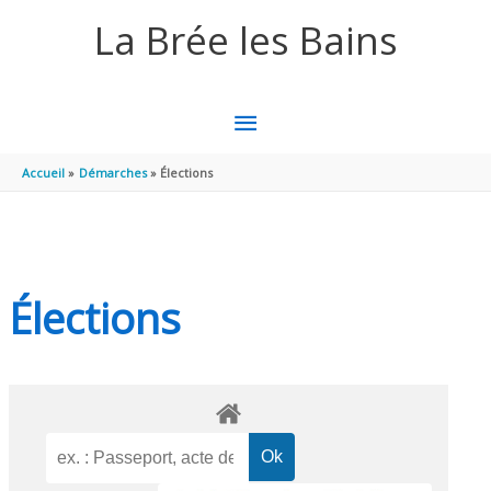
Aller au contenu
Aller au pied de page
La Brée les Bains
MENU
PRINCIPAL
Accueil
Démarches
Élections
Élections