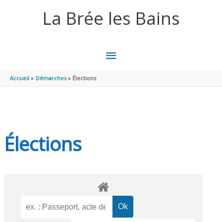
Aller au contenu
Aller au pied de page
La Brée les Bains
MENU
PRINCIPAL
Accueil
Démarches
Élections
Élections