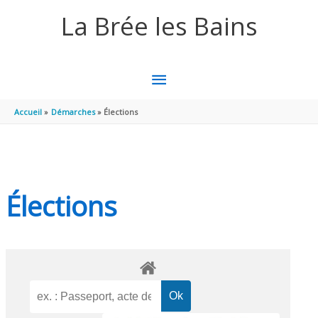
Aller au contenu
Aller au pied de page
La Brée les Bains
MENU
PRINCIPAL
Accueil
Démarches
Élections
Élections