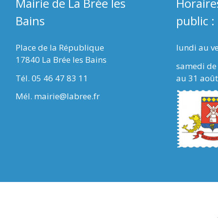
Mairie de La Brée les
Horaire
Bains
public :
Place de la République
lundi au v
17840 La Brée les Bains
samedi de 
Tél. 05 46 47 83 11
au 31 août
Mél. mairie@labree.fr