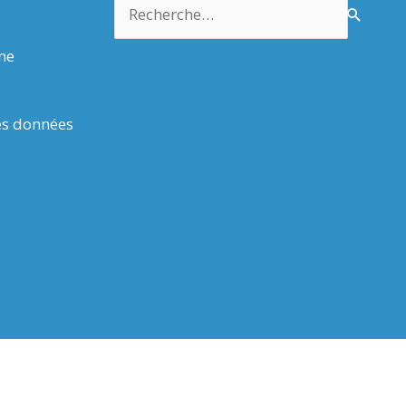
Rechercher :
rme
es données