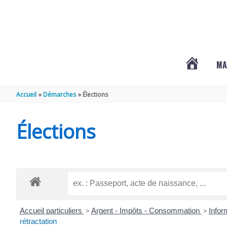
Aller au contenu
Aller au pied de page
MA
#3578
Accueil
Démarches
Élections
(PAS
Élections
DE
TITRE)
Accueil particuliers
>
Argent - Impôts - Consommation
>
Infor
rétractation