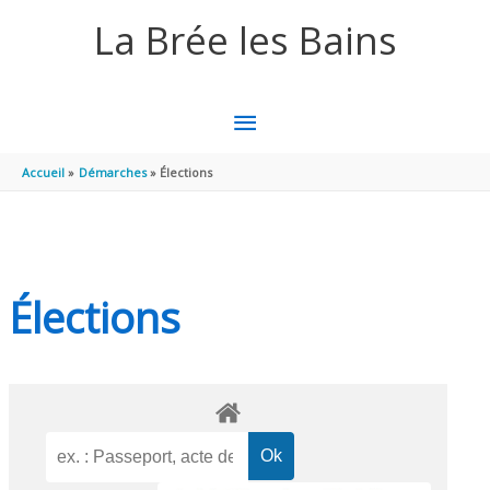
Aller au contenu
Aller au pied de page
La Brée les Bains
MENU
PRINCIPAL
Accueil
Démarches
Élections
Élections