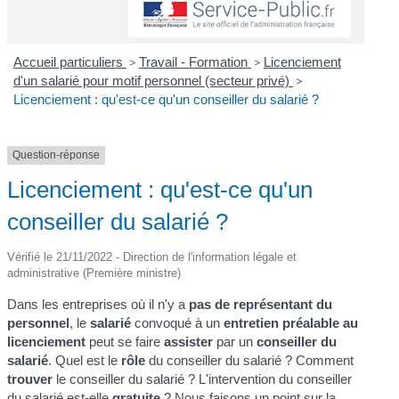
Accueil particuliers
>
Travail - Formation
>
Licenciement
d'un salarié pour motif personnel (secteur privé)
>
Licenciement : qu'est-ce qu'un conseiller du salarié ?
Question-réponse
Licenciement : qu'est-ce qu'un
conseiller du salarié ?
Vérifié le 21/11/2022 - Direction de l'information légale et
administrative (Première ministre)
Dans les entreprises où il n'y a
pas de représentant du
personnel
, le
salarié
convoqué à un
entretien préalable au
licenciement
peut se faire
assister
par un
conseiller du
salarié
. Quel est le
rôle
du conseiller du salarié ? Comment
trouver
le conseiller du salarié ? L'intervention du conseiller
du salarié est-elle
gratuite
? Nous faisons un point sur la