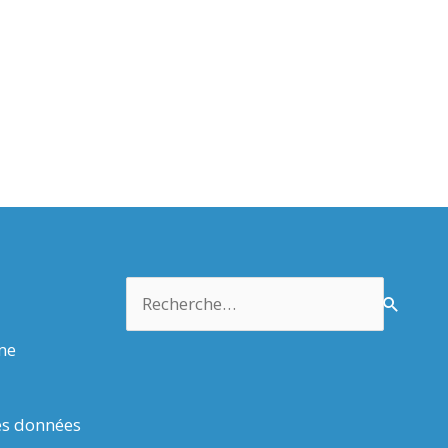
Rechercher :
rme
es données