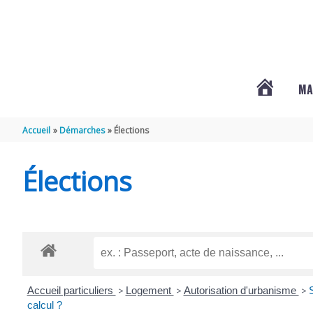
Aller au contenu
Aller au pied de page
MA
#3578
Accueil
Démarches
Élections
(PAS
Élections
DE
TITRE)
Accueil particuliers
>
Logement
>
Autorisation d'urbanisme
>
S
calcul ?