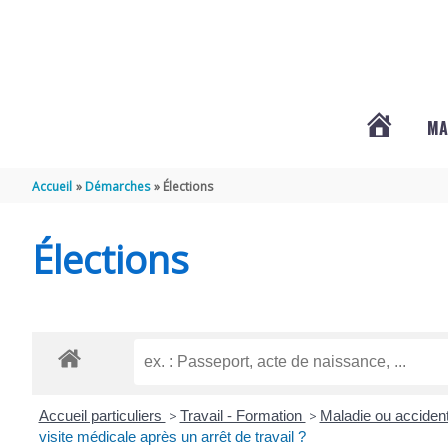
Aller au contenu
Aller au pied de page
MA
#3578
Accueil
Démarches
Élections
(PAS
Élections
DE
TITRE)
Accueil particuliers
>
Travail - Formation
>
Maladie ou accident
visite médicale après un arrêt de travail ?