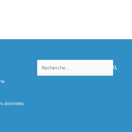
Rechercher :
rme
es données