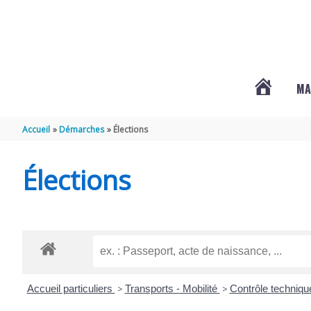
Aller au contenu
Aller au pied de page
MA
#3578
Accueil
Démarches
Élections
(PAS
Élections
DE
TITRE)
Accueil particuliers
>
Transports - Mobilité
>
Contrôle techniq