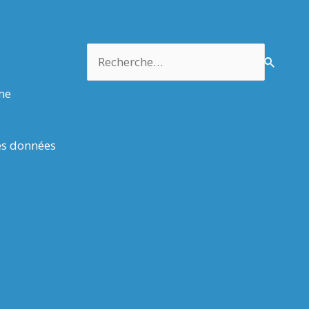
Rechercher :
rme
es données