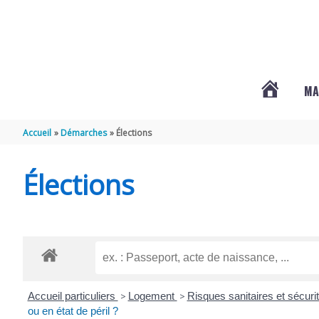
Aller au contenu
Aller au pied de page
MA
#3578
Accueil
Démarches
Élections
(PAS
Élections
DE
TITRE)
Accueil particuliers
>
Logement
>
Risques sanitaires et sécur
ou en état de péril ?