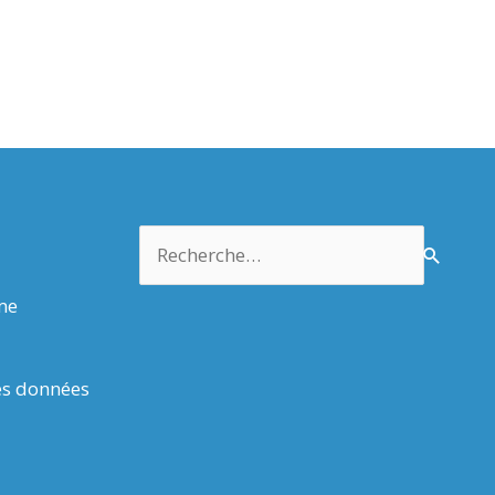
Rechercher :
rme
es données