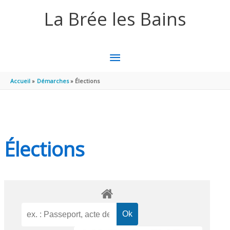
Aller au contenu
Aller au pied de page
La Brée les Bains
MENU
PRINCIPAL
Accueil
Démarches
Élections
Élections