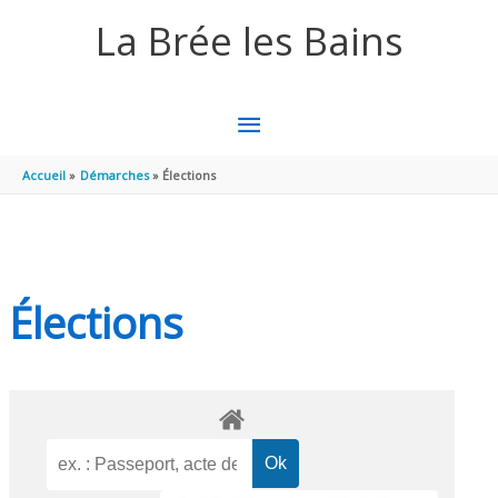
Aller au contenu
Aller au pied de page
La Brée les Bains
MENU
PRINCIPAL
Accueil
Démarches
Élections
Élections