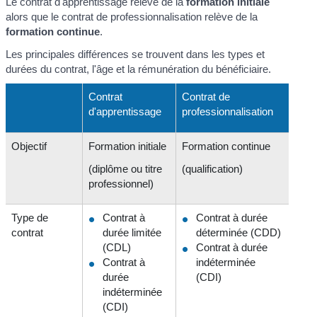
Le contrat d'apprentissage relève de la
formation initiale
alors que le contrat de professionnalisation relève de la
formation continue
.
Les principales différences se trouvent dans les types et
durées du contrat, l'âge et la rémunération du bénéficiaire.
Contrat
Contrat de
d'apprentissage
professionnalisation
Objectif
Formation initiale
Formation continue
(diplôme ou titre
(qualification)
professionnel)
Type de
Contrat à
Contrat à durée
contrat
durée limitée
déterminée (CDD)
(CDL)
Contrat à durée
Contrat à
indéterminée
durée
(CDI)
indéterminée
(CDI)