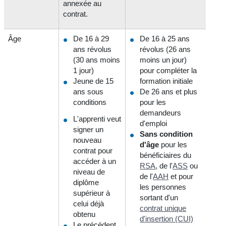
annexée au
contrat.
Âge
De 16 à 29
De 16 à 25 ans
ans révolus
révolus (26 ans
(30 ans moins
moins un jour)
1 jour)
pour compléter la
Jeune de 15
formation initiale
ans sous
De 26 ans et plus
conditions
pour les
demandeurs
L'apprenti veut
d'emploi
signer un
Sans condition
nouveau
d'âge
pour les
contrat pour
bénéficiaires du
accéder à un
RSA
, de l'
ASS
ou
niveau de
de l'
AAH
et pour
diplôme
les personnes
supérieur à
sortant d'un
celui déjà
contrat unique
obtenu
d'insertion (CUI)
Le précédent