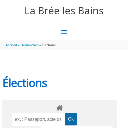
Aller au contenu
Aller au pied de page
La Brée les Bains
MENU
PRINCIPAL
Accueil
Démarches
Élections
Élections