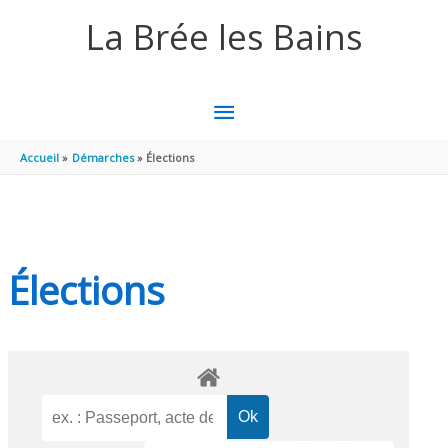
Aller au contenu
Aller au pied de page
La Brée les Bains
MENU
PRINCIPAL
Accueil
Démarches
Élections
Élections