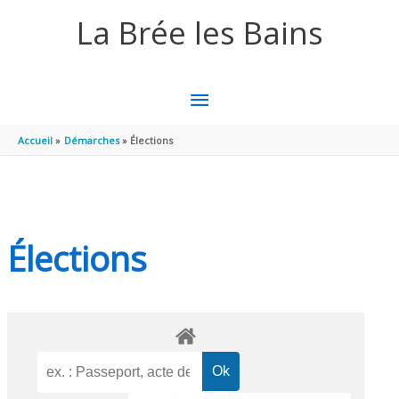
Aller au contenu
Aller au pied de page
La Brée les Bains
MENU
PRINCIPAL
Accueil
Démarches
Élections
Élections