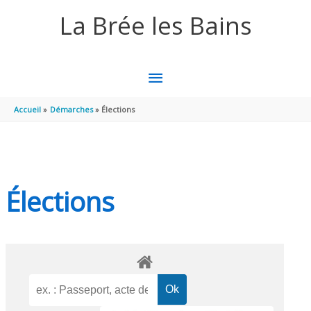
Aller au contenu
Aller au pied de page
La Brée les Bains
MENU
PRINCIPAL
Accueil
Démarches
Élections
Élections