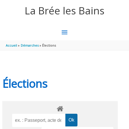
Aller au contenu
Aller au pied de page
La Brée les Bains
MENU
PRINCIPAL
Accueil
Démarches
Élections
Élections