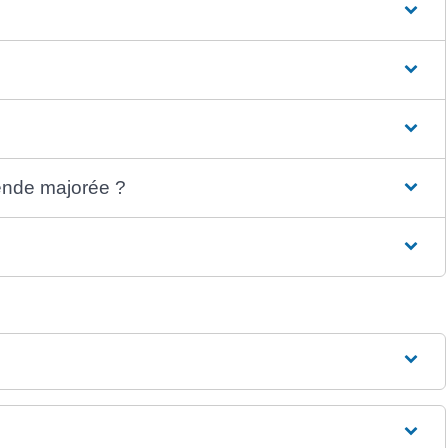
?
mende majorée ?