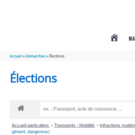
Aller au contenu
Aller au pied de page
MA
#3578
Accueil
Démarches
Élections
(PAS
Élections
DE
TITRE)
Accueil particuliers
>
Transports - Mobilité
>
Infractions routiè
gênant, dangereux)