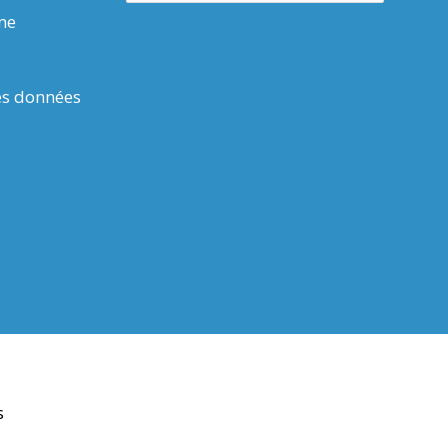
rme
es données
s