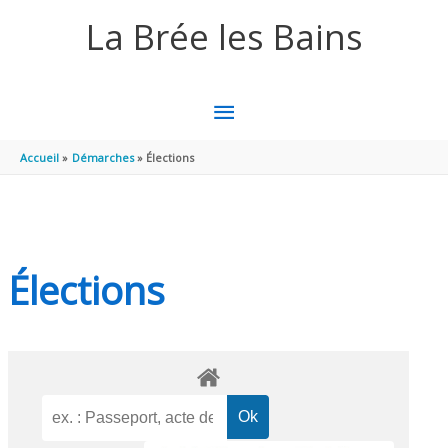
Aller au contenu
Aller au pied de page
La Brée les Bains
MENU
PRINCIPAL
Accueil
Démarches
Élections
Élections