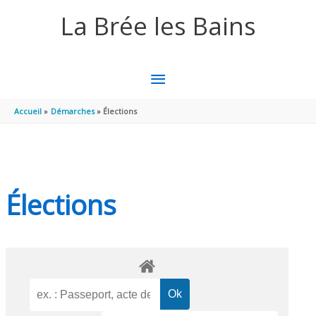
Aller au contenu
Aller au pied de page
La Brée les Bains
MENU
PRINCIPAL
Accueil
Démarches
Élections
Élections