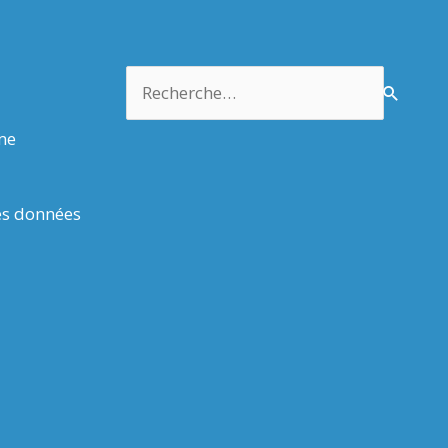
Rechercher :
rme
es données