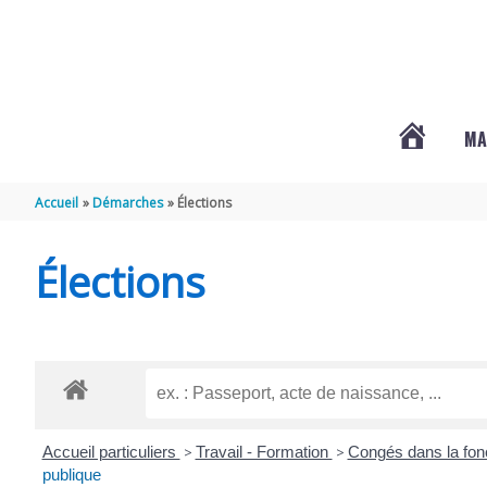
Aller au contenu
Aller au pied de page
MA
#3578
Accueil
Démarches
Élections
(PAS
Élections
DE
TITRE)
Accueil particuliers
>
Travail - Formation
>
Congés dans la fon
publique