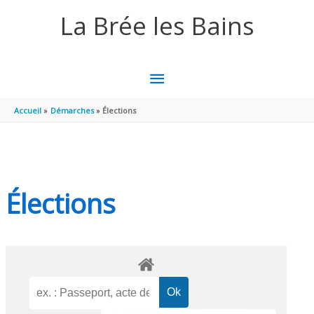
Aller au contenu
Aller au pied de page
La Brée les Bains
MENU
PRINCIPAL
Accueil
Démarches
Élections
Élections