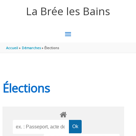
Aller au contenu
Aller au pied de page
La Brée les Bains
MENU
PRINCIPAL
Accueil
Démarches
Élections
Élections