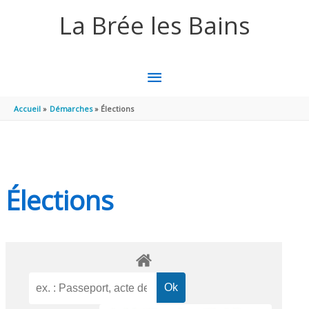
Aller au contenu
Aller au pied de page
La Brée les Bains
MENU
PRINCIPAL
Accueil
Démarches
Élections
Élections