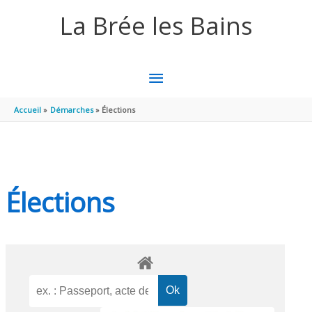
Aller au contenu
Aller au pied de page
La Brée les Bains
MENU
PRINCIPAL
Accueil
Démarches
Élections
Élections