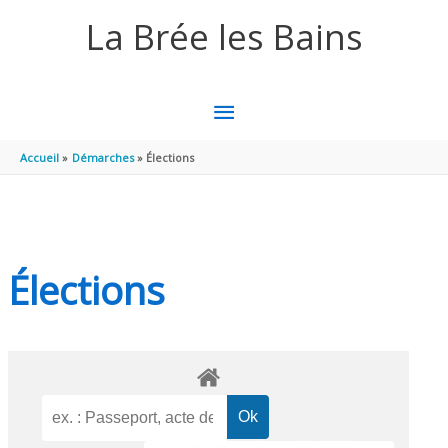
Aller au contenu
Aller au pied de page
La Brée les Bains
MENU
PRINCIPAL
Accueil
Démarches
Élections
Élections