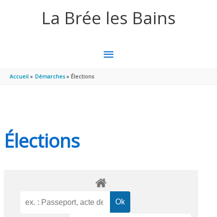
Aller au contenu
Aller au pied de page
La Brée les Bains
MENU
PRINCIPAL
Accueil
Démarches
Élections
Élections