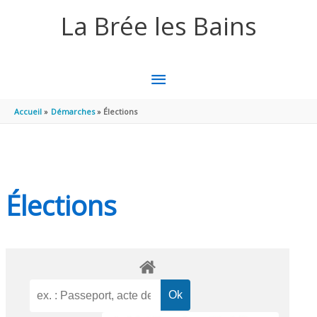
Aller au contenu
Aller au pied de page
La Brée les Bains
MENU
PRINCIPAL
Accueil
Démarches
Élections
Élections