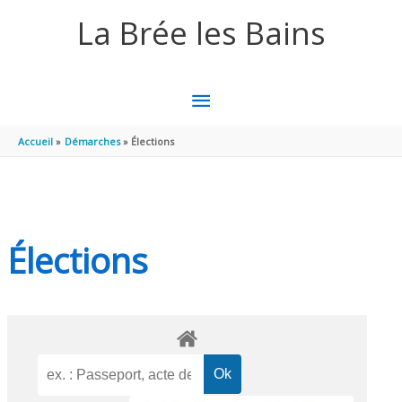
Aller au contenu
Aller au pied de page
La Brée les Bains
MENU
PRINCIPAL
Accueil
Démarches
Élections
Élections