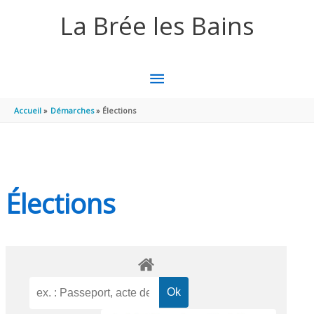
Aller au contenu
Aller au pied de page
La Brée les Bains
MENU
PRINCIPAL
Accueil
Démarches
Élections
Élections