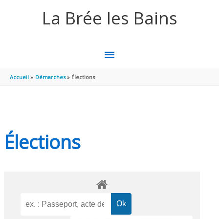
Aller au contenu
Aller au pied de page
La Brée les Bains
MENU
PRINCIPAL
Accueil
Démarches
Élections
Élections