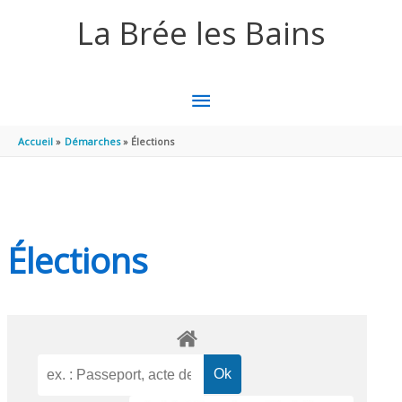
Aller au contenu
Aller au pied de page
La Brée les Bains
MENU
PRINCIPAL
Accueil
Démarches
Élections
Élections