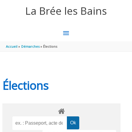
Aller au contenu
Aller au pied de page
La Brée les Bains
MENU
PRINCIPAL
Accueil
Démarches
Élections
Élections