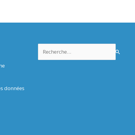
Rechercher :
rme
es données