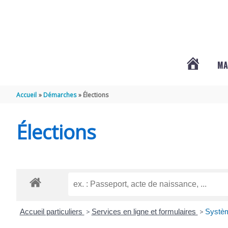
Aller au contenu
Aller au pied de page
MA
#3578
Accueil
Démarches
Élections
(PAS
Élections
DE
TITRE)
Accueil particuliers
>
Services en ligne et formulaires
>
Systèm