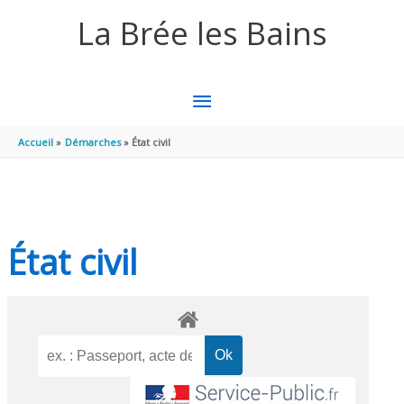
Aller au contenu
Aller au pied de page
La Brée les Bains
MENU
PRINCIPAL
Accueil
Démarches
État civil
État civil