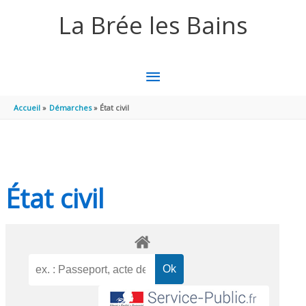
Aller au contenu
Aller au pied de page
La Brée les Bains
MENU
PRINCIPAL
Accueil
Démarches
État civil
État civil