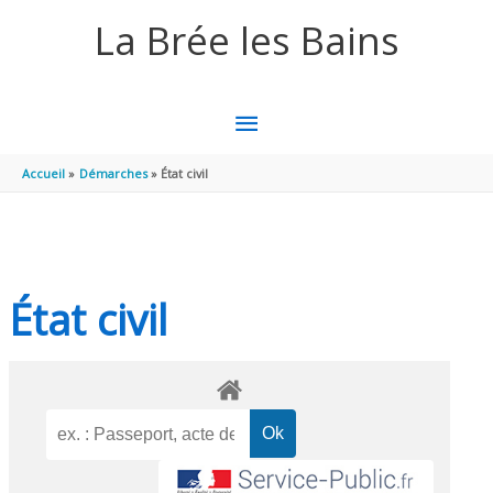
Aller au contenu
Aller au pied de page
La Brée les Bains
MENU
PRINCIPAL
Accueil
Démarches
État civil
État civil