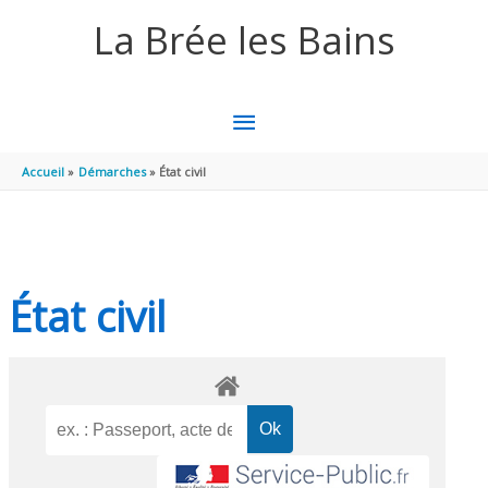
Aller au contenu
Aller au pied de page
La Brée les Bains
MENU
PRINCIPAL
Accueil
Démarches
État civil
État civil